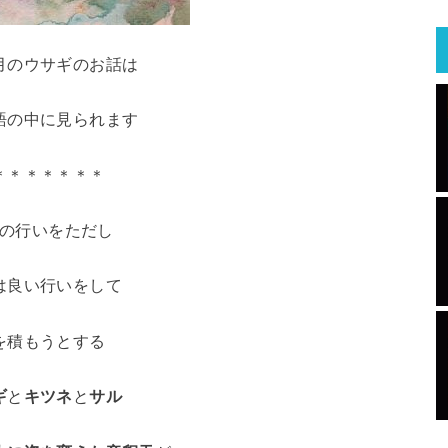
月のウサギのお話は
語の中に見られます
＊＊＊＊＊＊＊
の行いをただし
は良い行いをして
を積もうとする
ギ
と
キツネ
と
サル