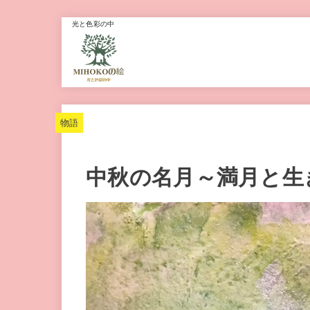
光と色彩の中
物語
中秋の名月～満月と生