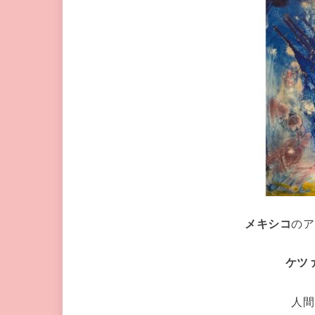
メキシコ
のア
ケツ
人間