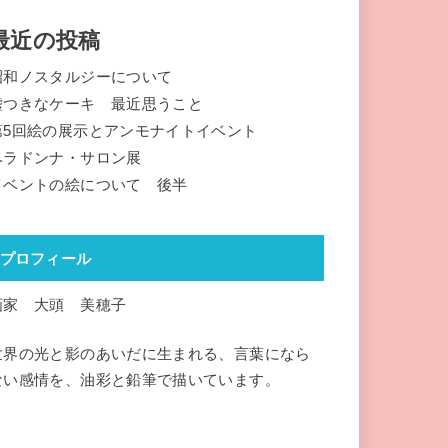
最近の投稿
昭和ノスタルジーについて
嘘つきなケーキ 最近思うこと
第5回絵の展示とアンモナイトイベント
ベラドンナ・サロン展
イベントの絵について 後半
プロフィール
画家 大頭 美穂子
世界の光と影のあいだに生まれる、言葉になら
ない感情を、油彩と鉛筆で描いています。