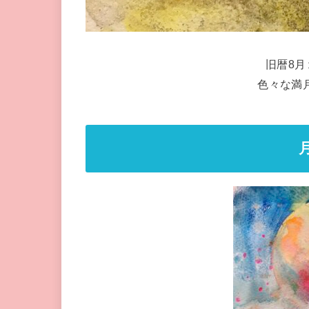
旧暦8
色々な満