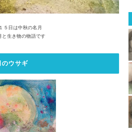
月１５日は中秋の名月
月と生き物の物語です
月のウサギ