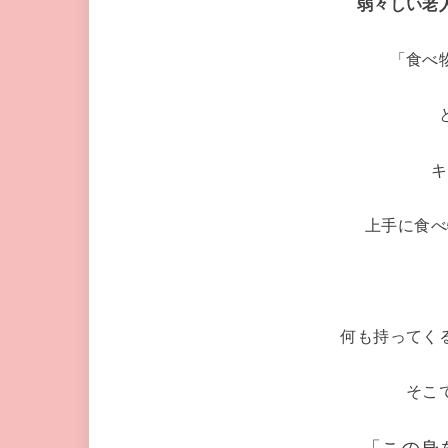
弱々しい老
「食べ
キ
上手に食べ
何も持ってく
そこ