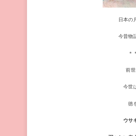
日本の
今昔物
＊
前世
今世
徳
ウサ