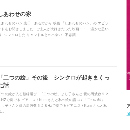
しあわせの家
しあわせのパン 先日 ある方から 映画 「しあわせのパン」の エピソ
ードをお聞きしました ご主人が大好きだった映画・・・ 温かな思い
出 シンクロした キャンドルとの出会い 不思議...
「二つの絵」その後 シンクロが起きまくっ
た話
二つの絵が入る額縁選び 「二つの絵」よし子さんと 愛の周波数５２
８HZで奏でる ピアニストKumiさんと私の絵の話 ↓↓↓ 「二つの絵」
よし子さんと愛の周波数５２８Hzで奏でるピアニストKumiさんと私
...
h