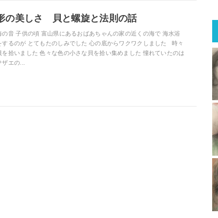
形の美しさ 貝と螺旋と法則の話
海の音 子供の頃 富山県にあるおばあちゃんの家の近くの海で 海水浴
をするのが とてもたのしみでした 心の底からワクワクしました 時々
貝を拾いました 色々な色の小さな貝を拾い集めました 憧れていたのは
サザエの...