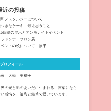
最近の投稿
昭和ノスタルジーについて
嘘つきなケーキ 最近思うこと
第5回絵の展示とアンモナイトイベント
ベラドンナ・サロン展
イベントの絵について 後半
プロフィール
画家 大頭 美穂子
世界の光と影のあいだに生まれる、言葉になら
ない感情を、油彩と鉛筆で描いています。