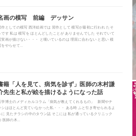
名画の模写 前編 デッサン
習作としての模写 西洋絵画では 習作として 模写が最初に行われ たそ
うです 私は 模写を ほとんどしたことが ありませんでした それでいて
写実画が描けない・・・ と嘆いているのは 理屈に合わない と思い 模
写をやらせて...
書籍「人を見て、病気を診ず」医師の木村謙
介先生と私が絵を描けるようになった話
医学博士のメディカルコラム「病気が教えてくれるもの」 新聞やチ
ラシはほとんど見ていなかった私・・・ ある時 ふと引き寄せられるよ
うに 見たチラシの中のタウン誌 そこには 私が通っているクリニック
の 医師の木...