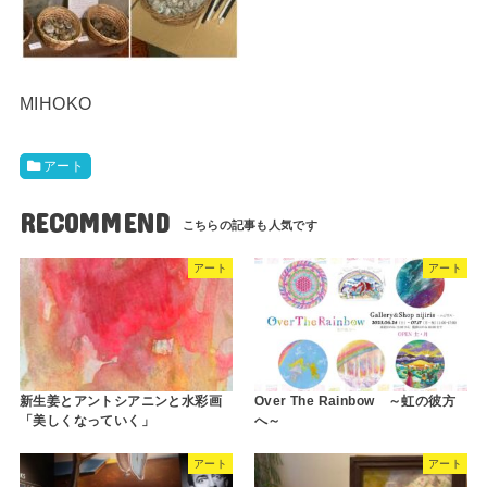
MIHOKO
アート
RECOMMEND
アート
アート
新生姜とアントシアニンと水彩画
Over The Rainbow ～虹の彼方
「美しくなっていく」
へ～
アート
アート