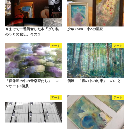
今までで一番興奮した本「ダリ私
少年koko 小2の画家
の５０の秘伝」その１
アート
アート
「肖像画の中の音楽家たち」 コ
個展 「森の中の約束」 のこと
ンサート×個展
アート
アート