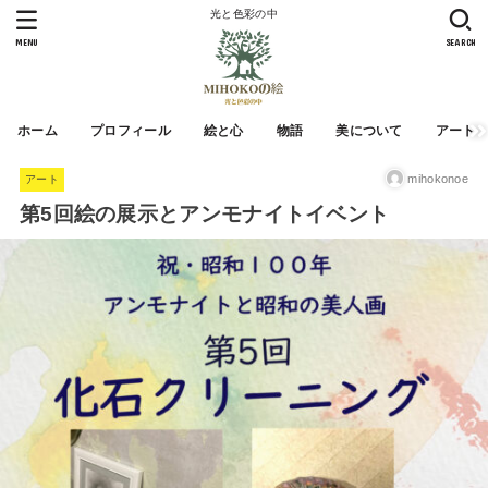
光と色彩の中
MENU
SEARCH
ホーム
プロフィール
絵と心
物語
美について
アート
mihokonoe
アート
第5回絵の展示とアンモナイトイベント