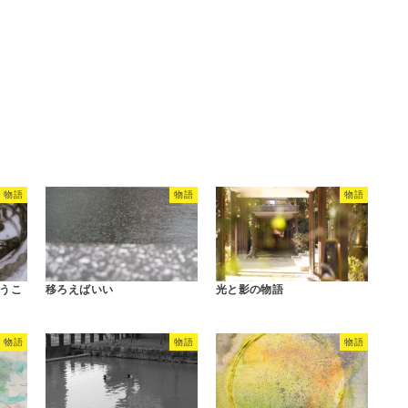
物語
物語
物語
うこ
移ろえばいい
光と影の物語
物語
物語
物語