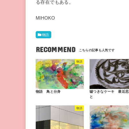
る存在でもある。
MIHOKO
物語
RECOMMEND
物語
物語 鳥と分身
嘘つきなケーキ 最近思
と
物語