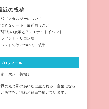
最近の投稿
昭和ノスタルジーについて
嘘つきなケーキ 最近思うこと
第5回絵の展示とアンモナイトイベント
ベラドンナ・サロン展
イベントの絵について 後半
プロフィール
画家 大頭 美穂子
世界の光と影のあいだに生まれる、言葉になら
ない感情を、油彩と鉛筆で描いています。