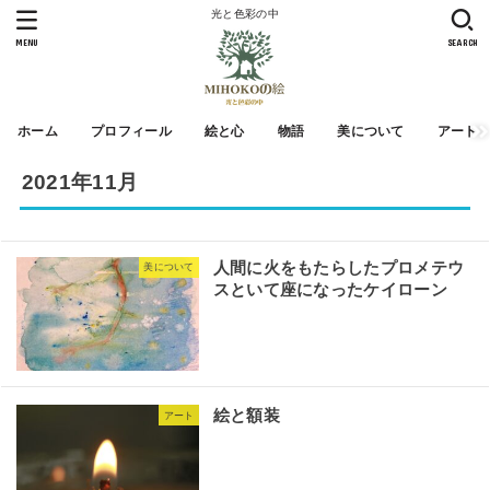
光と色彩の中
MENU
SEARCH
ホーム
プロフィール
絵と心
物語
美について
アート
2021年11月
人間に火をもたらしたプロメテウ
美について
スといて座になったケイローン
絵と額装
アート