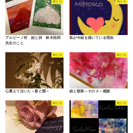
絵と心
絵と心
アルピーノ村 絵と詩 鈴木悦郎
私が今絵を描いている理由
先生のこと
絵と心
絵と心
心震えて泣いた～影と闇～
絵と額装～その３～感謝
絵と心
絵と心