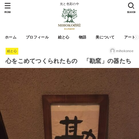
光と色彩の中
MENU
SEARCH
ホーム
プロフィール
絵と心
物語
美について
アート
mihokonoe
絵と心
心をこめてつくられたもの 「勘窯」の器たち