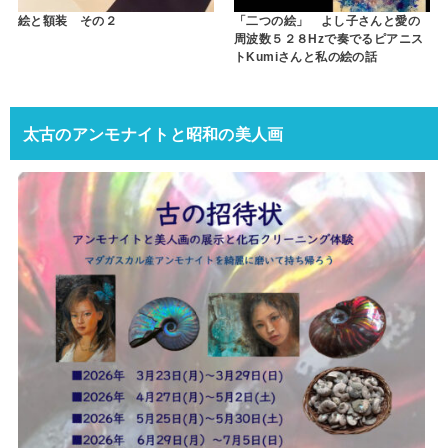
絵と額装 その２
「二つの絵」 よし子さんと愛の
周波数５２８Hzで奏でるピアニス
トKumiさんと私の絵の話
太古のアンモナイトと昭和の美人画