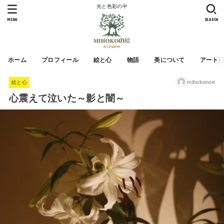
光と色彩の中
MENU
SEARCH
ホーム
プロフィール
絵と心
物語
美について
アート
mihokonoe
絵と心
心震えて泣いた～影と闇～