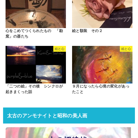
心をこめてつくられたもの 「勘
絵と額装 その２
窯」の器たち
絵と心
絵と心
「二つの絵」その後 シンクロが
９月になったら心境の変化があっ
起きまくった話
たこと
太古のアンモナイトと昭和の美人画