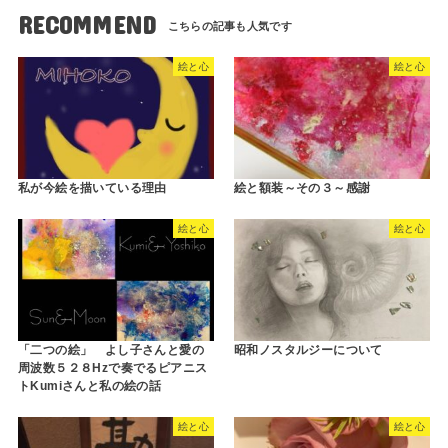
RECOMMEND
絵と心
絵と心
私が今絵を描いている理由
絵と額装～その３～感謝
絵と心
絵と心
「二つの絵」 よし子さんと愛の
昭和ノスタルジーについて
周波数５２８Hzで奏でるピアニス
トKumiさんと私の絵の話
絵と心
絵と心