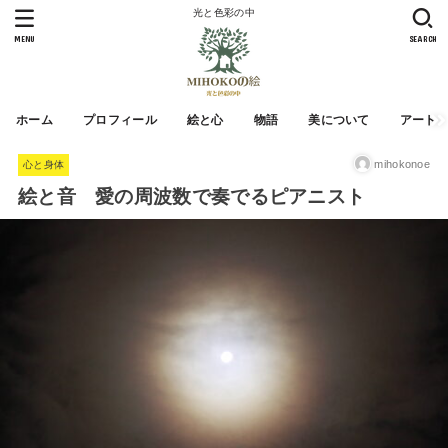
光と色彩の中
MENU
SEARCH
ホーム
プロフィール
絵と心
物語
美について
アート
mihokonoe
心と身体
絵と音 愛の周波数で奏でるピアニスト