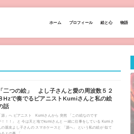
ホーム
プロフィール
絵と心
物語
「二つの絵」 よし子さんと愛の周波数５２
８Hzで奏でるピアニストKumiさんと私の絵
の話
「源」へ ピアニスト Kumiさんから 突然 「この絵なのです
が！！！」 と 今は天と地でkumiさんと 一緒に仕事をしている Kumiさ
んの親友よし子さんの スマホケースと 「源へ」 という私の絵が 似て
いるとの事 「...