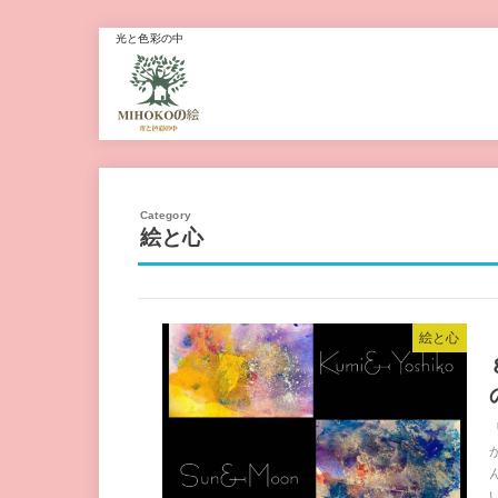
光と色彩の中
絵と心
絵と心