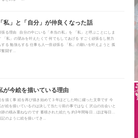
「私」と「自分」が仲良くなった話
頑張る理由 自分の中にいる「本当の私」を 「私」と呼ぶことにしま
す 「私」の望みを叶えたくて 何でもしてあげる すごく頑張るし努力
もする 勉強もする 仕事も人一倍頑張る 「私」の願いを叶えようと 孤
軍奮闘す...
私が今絵を描いている理由
絵を描く事 絵を再び描き始めて３年ほどした時に綴った文章です 今
私が絵を描いているのは決して当たり前の事ではなく 沢山の出会いと
奇跡の積み重ねなのです 蓄積された絵たち 約3年間毎日…ほぼ毎日…
日記のように絵を描いてき...