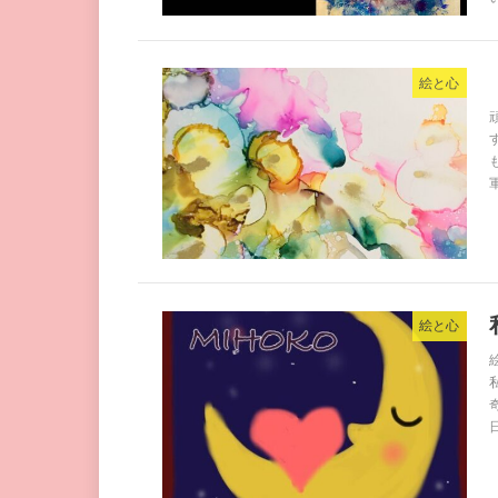
絵と心
絵と心