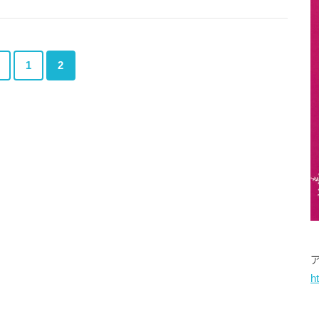
＜
1
2
h