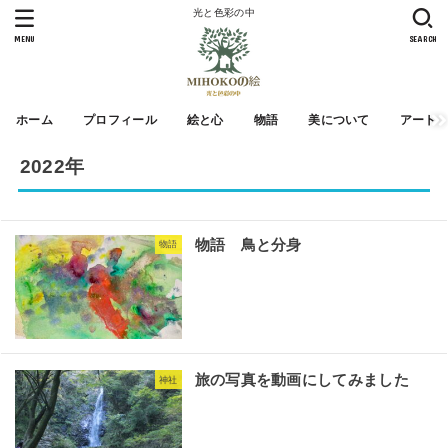
光と色彩の中
MENU
SEARCH
ホーム
プロフィール
絵と心
物語
美について
アート
2022年
物語 鳥と分身
物語
旅の写真を動画にしてみました
神社