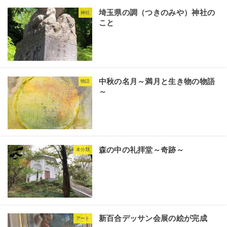
埼玉県の調（つきのみや）神社の
神社
こと
中秋の名月～満月と生き物の物語
物語
～
森の中の礼拝堂～奇跡～
未分類
新百合デッサン会展の絵が完成
アート