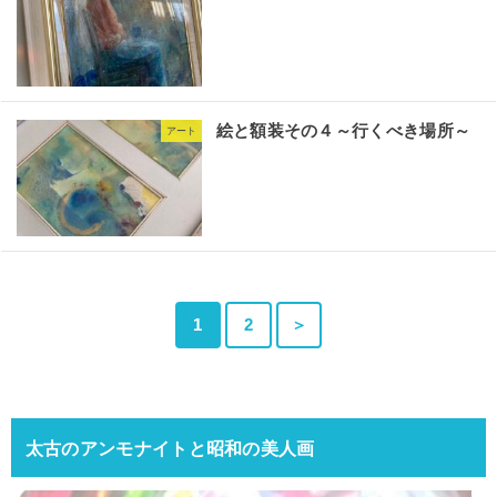
絵と額装その４～行くべき場所～
アート
1
2
＞
太古のアンモナイトと昭和の美人画