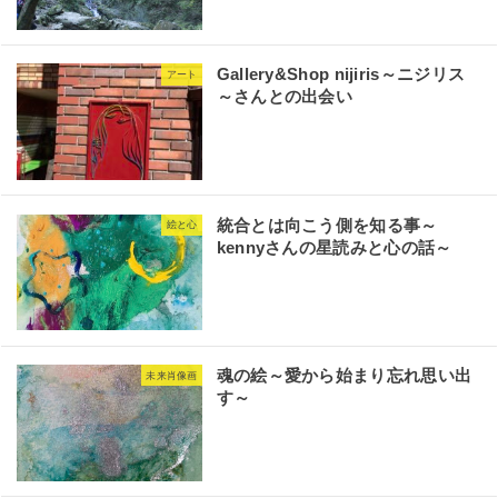
Gallery&Shop nijiris～ニジリス
アート
～さんとの出会い
統合とは向こう側を知る事～
絵と心
kennyさんの星読みと心の話～
魂の絵～愛から始まり忘れ思い出
未来肖像画
す～